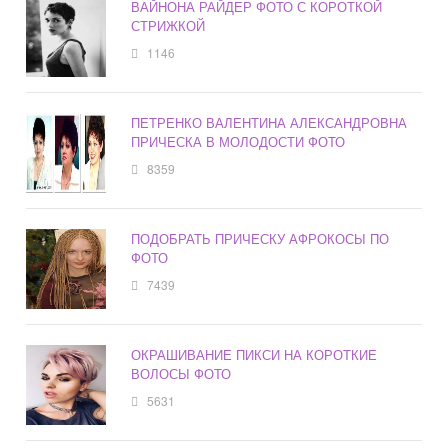
ВАЙНОНА РАЙДЕР ФОТО С КОРОТКОЙ
СТРИЖКОЙ
1146
ПЕТРЕНКО ВАЛЕНТИНА АЛЕКСАНДРОВНА
ПРИЧЕСКА В МОЛОДОСТИ ФОТО
8359
ПОДОБРАТЬ ПРИЧЕСКУ АФРОКОСЫ ПО
ФОТО
7439
ОКРАШИВАНИЕ ПИКСИ НА КОРОТКИЕ
ВОЛОСЫ ФОТО
5631