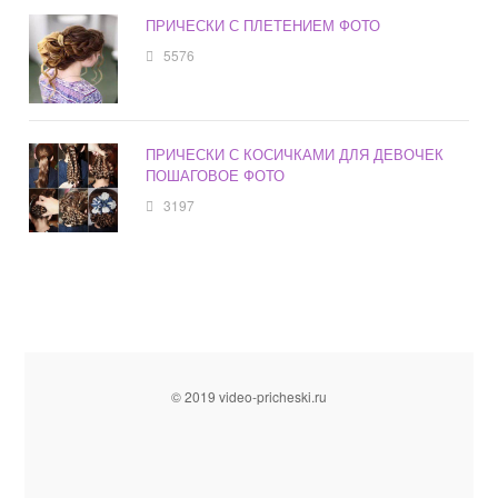
ПРИЧЕСКИ С ПЛЕТЕНИЕМ ФОТО
5576
ПРИЧЕСКИ С КОСИЧКАМИ ДЛЯ ДЕВОЧЕК
ПОШАГОВОЕ ФОТО
3197
© 2019 video-pricheski.ru