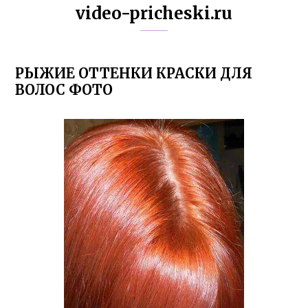
video-pricheski.ru
РЫЖИЕ ОТТЕНКИ КРАСКИ ДЛЯ
ВОЛОС ФОТО