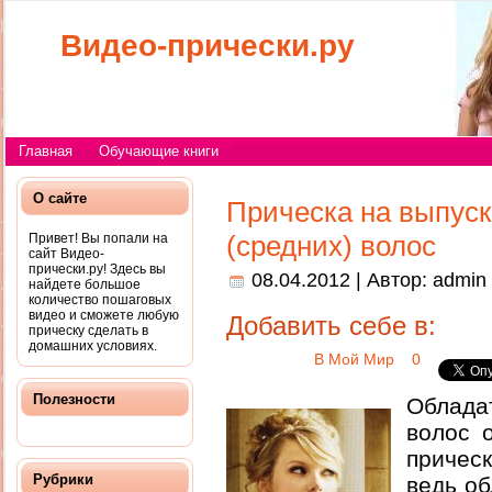
Видео-прически.ру
Главная
Обучающие книги
О сайте
Прическа на выпус
(средних) волос
Привет! Вы попали на
сайт Видео-
прически.ру! Здесь вы
08.04.2012 | Автор:
admin
найдете большое
количество пошаговых
видео и сможете любую
Добавить себе в:
прическу сделать в
домашних условиях.
В Мой Мир
0
Полезности
Облада
волос 
прическ
Рубрики
ведь о