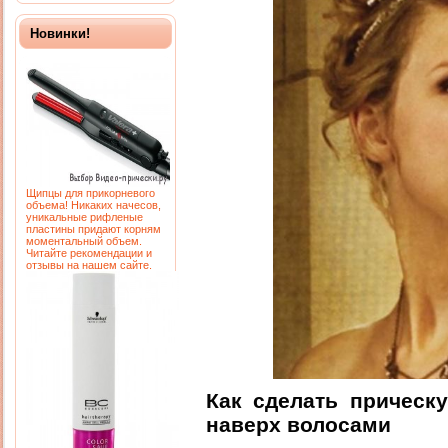
Новинки!
Щипцы для прикорневого
объема! Никаких начесов,
уникальные рифленые
пластины придают корням
моментальный объем.
Читайте рекомендации и
отзывы на нашем сайте.
Как сделать прическ
наверх волосами