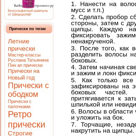
Нанести на волос
мусс и т.п.)
Безсульфатный шампунь
от Шварцкопф!
Сделать пробор сб
стороны, затем с др
щипцы. Каждую на
Прически по тегам
фиксировать зажим
ненакрученой.
Летние
После того, как 
прически
разделить волосы н
Мастер-классы
боковых.
Руслана Татьянина
Пин ап прически
Затем начиная све
Прически на
и зажим и локн фикс
Новый год
Как только все
Прически с
зафиксированы на э
боковых частей.
ободком
притягивается к за
Прически с
шпилькой или невиди
палочками
Волосы в области 
Ретро
и уложить на бок.
прически
Торчащие, незад
накрутить на щипцы.
Строгие