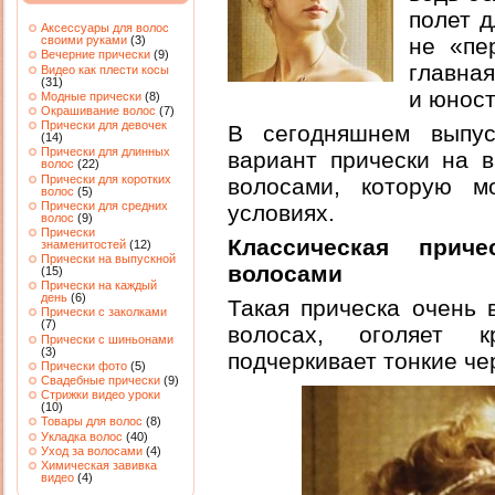
полет д
Аксессуары для волос
не «пе
своими руками
(3)
Вечерние прически
(9)
главная
Видео как плести косы
(31)
и юност
Модные прически
(8)
Окрашивание волос
(7)
Прически для девочек
В сегодняшнем выпус
(14)
Прически для длинных
вариант прически на 
волос
(22)
Прически для коротких
волосами, которую 
волос
(5)
Прически для средних
условиях.
волос
(9)
Прически
Классическая прич
знаменитостей
(12)
Прически на выпускной
волосами
(15)
Прически на каждый
день
(6)
Такая прическа очень 
Прически с заколками
(7)
волосах, оголяет
Прически с шиньонами
(3)
подчеркивает тонкие че
Прически фото
(5)
Свадебные прически
(9)
Стрижки видео уроки
(10)
Товары для волос
(8)
Укладка волос
(40)
Уход за волосами
(4)
Химическая завивка
видео
(4)