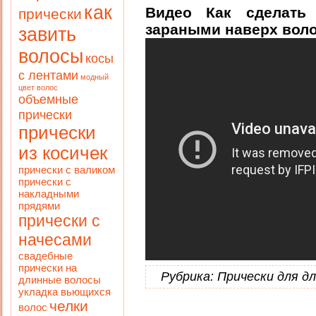
как
Видео Как сделать
прически
зараными наверх вол
завить
волосы
косы
с лентами
модный
цвет волос
объемные
прически
прически
из косичек
прически с валиком
прически с
накладными
прядями
прически с
начесами
свадебные
прически на
Рубрика:
Прически для д
длинные волосы
укладка вьющихся
челки
волос