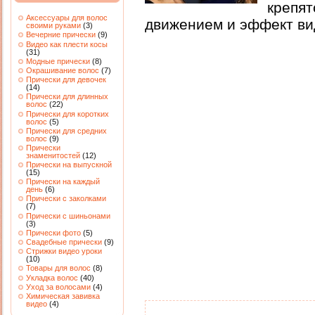
креп
Аксессуары для волос
движением и эффект ви
своими руками
(3)
Вечерние прически
(9)
Видео как плести косы
(31)
Модные прически
(8)
Окрашивание волос
(7)
Прически для девочек
(14)
Прически для длинных
волос
(22)
Прически для коротких
волос
(5)
Прически для средних
волос
(9)
Прически
знаменитостей
(12)
Прически на выпускной
(15)
Прически на каждый
день
(6)
Прически с заколками
(7)
Прически с шиньонами
(3)
Прически фото
(5)
Свадебные прически
(9)
Стрижки видео уроки
(10)
Товары для волос
(8)
Укладка волос
(40)
Уход за волосами
(4)
Химическая завивка
видео
(4)