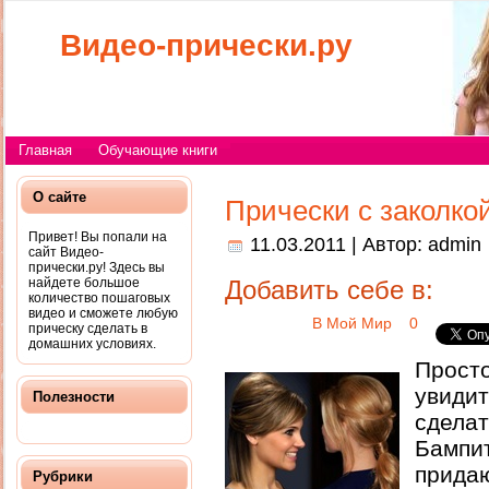
Видео-прически.ру
Главная
Обучающие книги
О сайте
Прически с заколко
Привет! Вы попали на
11.03.2011 | Автор:
admin
сайт Видео-
прически.ру! Здесь вы
найдете большое
Добавить себе в:
количество пошаговых
видео и сможете любую
В Мой Мир
0
прическу сделать в
домашних условиях.
Прост
увид
Полезности
сдела
Бампи
прида
Рубрики