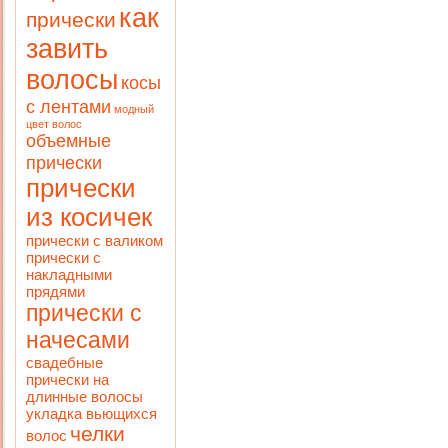
как
прически
завить
волосы
косы
с лентами
модный
цвет волос
объемные
прически
прически
из косичек
прически с валиком
прически с
накладными
прядями
прически с
начесами
свадебные
прически на
длинные волосы
укладка вьющихся
челки
волос