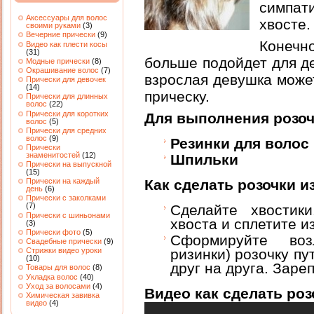
симпат
Аксессуары для волос
хвосте.
своими руками
(3)
Вечерние прически
(9)
Конечн
Видео как плести косы
(31)
больше подойдет для де
Модные прически
(8)
Окрашивание волос
(7)
взрослая девушка может
Прически для девочек
(14)
прическу.
Прически для длинных
волос
(22)
Прически для коротких
Для выполнения розоч
волос
(5)
Прически для средних
волос
(9)
Резинки для волос
Прически
знаменитостей
(12)
Шпильки
Прически на выпускной
(15)
Как сделать розочки и
Прически на каждый
день
(6)
Прически с заколками
(7)
Сделайте хвостик
Прически с шиньонами
хвоста и сплетите из
(3)
Прически фото
(5)
Сформируйте воз
Свадебные прически
(9)
ризинки) розочку пу
Стрижки видео уроки
(10)
друг на друга. Заре
Товары для волос
(8)
Укладка волос
(40)
Уход за волосами
(4)
Видео как сделать роз
Химическая завивка
видео
(4)