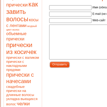
как
прически
Имя (обяз
завить
E-mail (не
волосы
косы
Web-сайт
с лентами
модный
цвет волос
объемные
прически
прически
из косичек
прически с валиком
прически с
накладными
прядями
прически с
начесами
свадебные
прически на
длинные волосы
укладка вьющихся
челки
волос