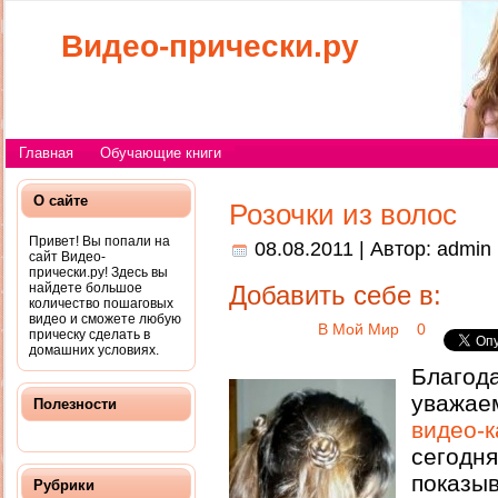
Видео-прически.ру
Главная
Обучающие книги
О сайте
Розочки из волос
Привет! Вы попали на
08.08.2011 | Автор:
admin
сайт Видео-
прически.ру! Здесь вы
найдете большое
Добавить себе в:
количество пошаговых
видео и сможете любую
В Мой Мир
0
прическу сделать в
домашних условиях.
Благо
уважае
Полезности
видео
сегод
показ
Рубрики