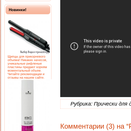
Новинки!
Щипцы для прикорневого
объема! Никаких начесов,
уникальные рифленые
пластины придают корням
моментальный объем.
Читайте рекомендации и
отзывы на нашем сайте.
Рубрика:
Прически для 
Комментарии (3) на “