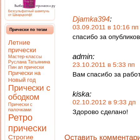
Безсульфатный шампунь
от Шварцкопф!
Djamka394
:
03.09.2011 в 10:16 пп
Прически по тегам
спасибо за опублико
Летние
прически
admin:
Мастер-классы
Руслана Татьянина
23.10.2011 в 5:33 пп
Пин ап прически
Прически на
Вам спасибо за рабо
Новый год
Прически с
kiska:
ободком
02.10.2012 в 9:33 дп
Прически с
палочками
Здорово сделано!
Ретро
прически
Оставить комментар
Строгие