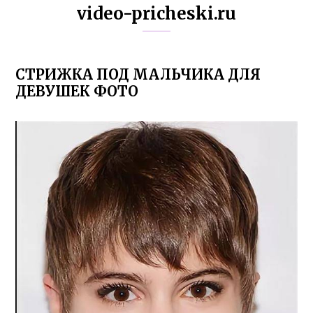
video-pricheski.ru
СТРИЖКА ПОД МАЛЬЧИКА ДЛЯ
ДЕВУШЕК ФОТО